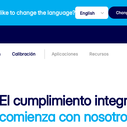
like to change the language?
Chan
n
Calibración
Aplicaciones
Recursos
El cumplimiento integr
comienza con nosotr