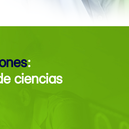
iones
:
de ciencias