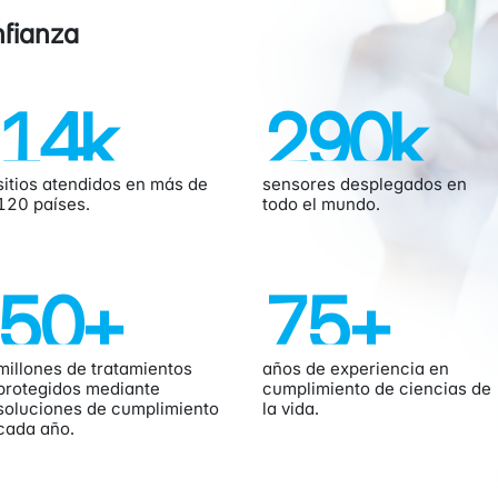
nfianza
14
k
290
k
sitios atendidos en más de
sensores desplegados en
120 países.
todo el mundo.
50
+
75
+
millones de tratamientos
años de experiencia en
protegidos mediante
cumplimiento de ciencias de
soluciones de cumplimiento
la vida.
cada año.