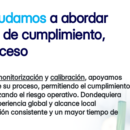
yudamos
a abordar
s de cumplimiento,
oceso
onitorización
y
calibración
,
apoyamos
de su proceso, permitiendo el cumplimiento
zando el riesgo operativo. Dondequiera
eriencia global y alcance local
ión consistente y un mayor tiempo de