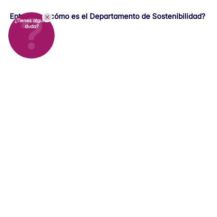
Entonces, ¿cómo es el Departamento de Sostenibilidad?
¿Tienes alguna
duda?
En Ellab, nuestra mentalidad
sostenible ha llegado para quedarse.
A medida que nuestra estrategia sostenible crece y
mejora, queda claro que necesitamos acciones directas
y expertos que guíen el camino.
Para lograrlo, Ellab cuenta ahora con su propio
Departamento de Sostenibilidad, encargado de
garantizar el éxito de nuestra ambiciosa estrategia de
ser neutrales en carbono para 2030.