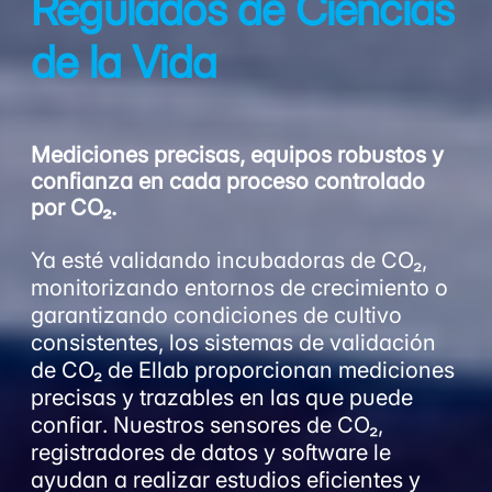
Regulados de Ciencias
de la Vida
Mediciones precisas, equipos robustos y
confianza en cada proceso controlado
por CO₂.
Ya esté validando incubadoras de CO₂,
monitorizando entornos de crecimiento o
garantizando condiciones de cultivo
consistentes, los sistemas de validación
de CO₂ de Ellab proporcionan mediciones
precisas y trazables en las que puede
confiar. Nuestros sensores de CO₂,
registradores de datos y software le
ayudan a realizar estudios eficientes y