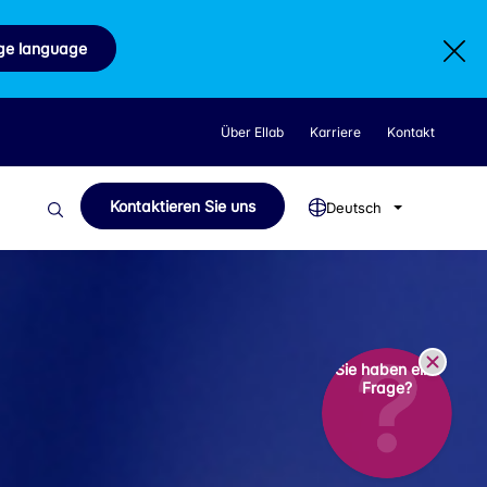
ge language
Über Ellab
Karriere
Kontakt
Kontaktieren Sie uns
Deutsch
Sie haben eine
Frage?