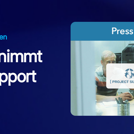
en
rnimmt
pport