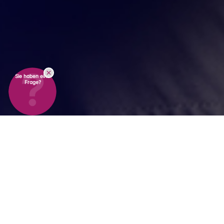
Sie haben eine
Frage?
Was
Qualität
für uns
bedeutet