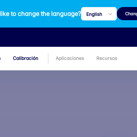
like to change the language?
Chan
n
Calibración
Aplicaciones
Recursos