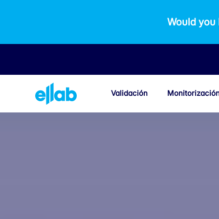
Would you 
Validación
Monitorizació