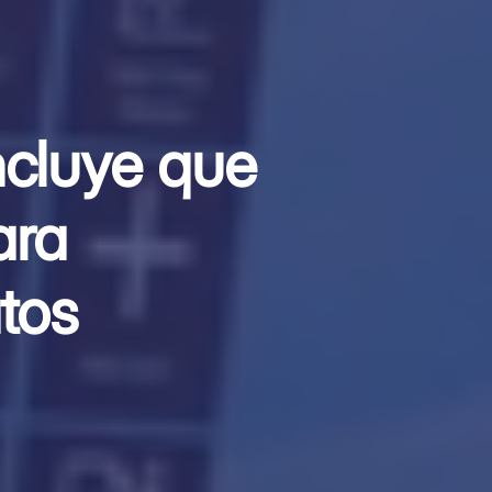
ncluye que
ara
atos