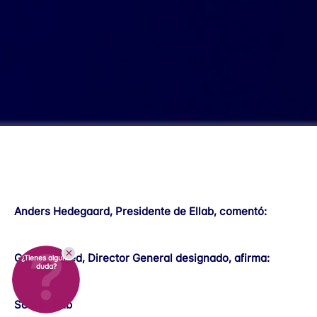
Anders Hedegaard, Presidente de Ellab, comentó:
Gergely Sved, Director General designado, afirma:
¿Tienes alguna
duda?
Sobre Ellab