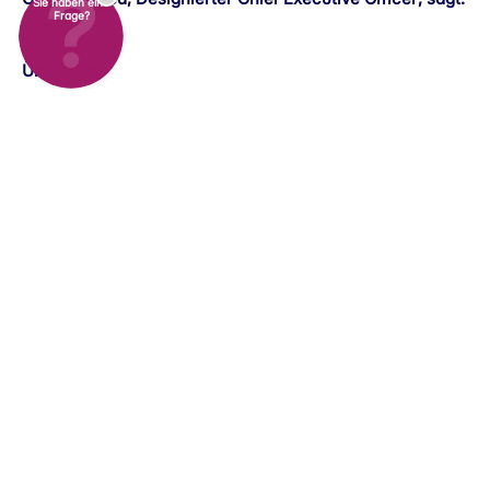
Sie haben eine
Frage?
Über Ellab
Ellab gibt bekannt, dass Gergely
Sved zum neuen Chief Executive
Officer (CEO) ernannt wurde. Er folgt
auf Ludvig Enlund.
Herr Sved wird seine Position im Juni 2025 offiziell
antreten. In der Übergangszeit übernimmt CFO Andreas
Morthorst die Rolle des Interims-CEO.
Herr Sved bringt langjährige und umfassende
Führungserfahrung in der Gesundheits- und