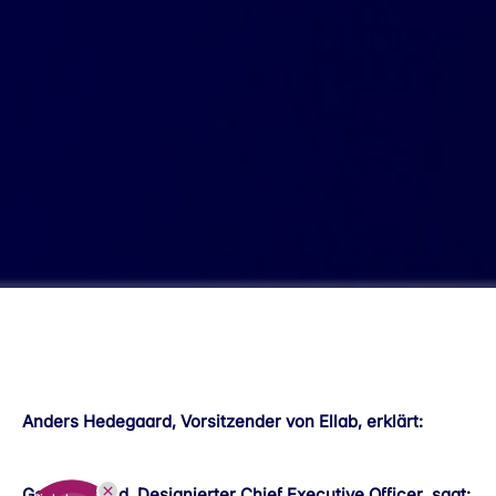
Anders Hedegaard, Vorsitzender von Ellab, erklärt:
Gergely Sved, Designierter Chief Executive Officer, sagt: