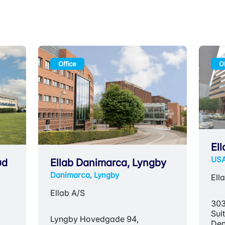
Office
Of
El
USA
ød
Ellab Danimarca, Lyngby
Danimarca, Lyngby
Ella
Ellab A/S
303
Sui
Lyngby Hovedgade 94,
Den