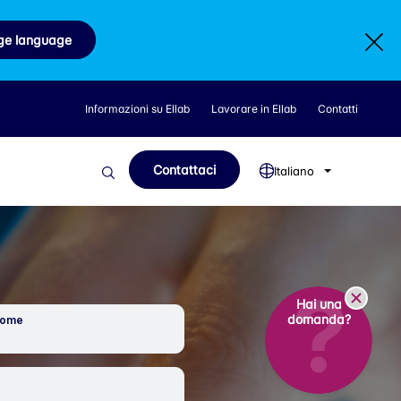
ge language
Informazioni su Ellab
Lavorare in Ellab
Contatti
Contattaci
Italiano
Hai una
domanda?