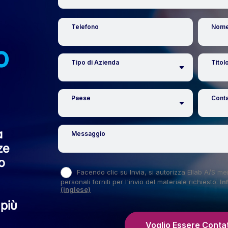
o
a
ze
o
 più