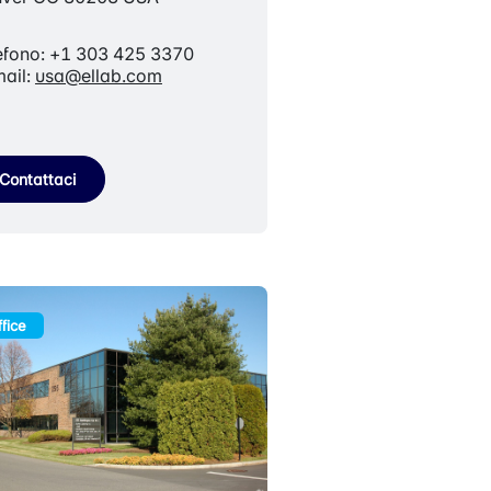
efono: +1 303 425 3370
ail:
usa@ellab.com
Contattaci
fice