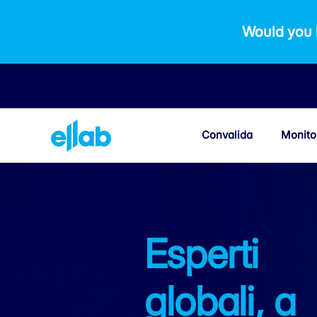
Would you 
Convalida
Monito
Esperti
globali, a