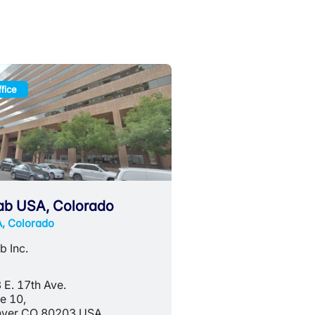
fice
lab USA, Colorado
, Colorado
b Inc.
 E. 17th Ave.
te 10,
ver CO 80203 USA