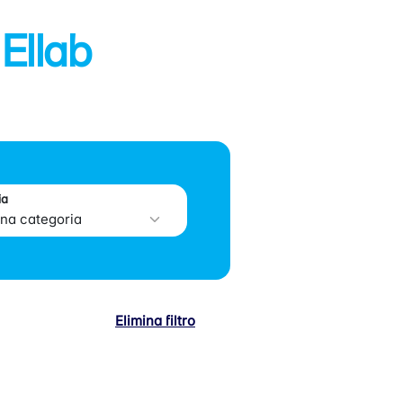
 Ellab
ia
Elimina filtro