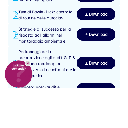
Test di Bowie-Dick: controllo
Download
di routine delle autoclavi
Strategie di successo per la
Download
risposta agli allarmi nel
monitoraggio ambientale
Padroneggiare la
preparazione agli audit GLP &
Download
GMP: una roadmap per
Hai una
domanda?
esperti verso la conformità e le
best practice
Risposta post-audit e
Download
strategie di conformità
Come qualificare la tua
Download
autoclave: una guida
completa
Guida in 9 passaggi per la