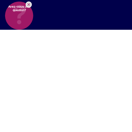
Avez-vous une
question?
Trouvez les mises à jour
qui vous
concernent
Voir tout
Actualités de l'entreprise
Dans les coulisses d'Ellab
Durabilité