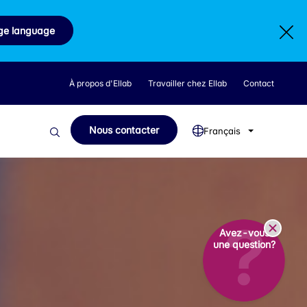
ge language
À propos d'Ellab
Travailler chez Ellab
Contact
Nous contacter
Français
Avez-vous
une question?