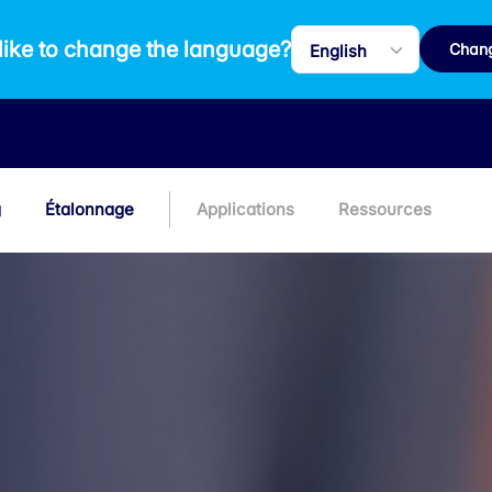
like to change the language?
Chan
g
Étalonnage
Applications
Ressources