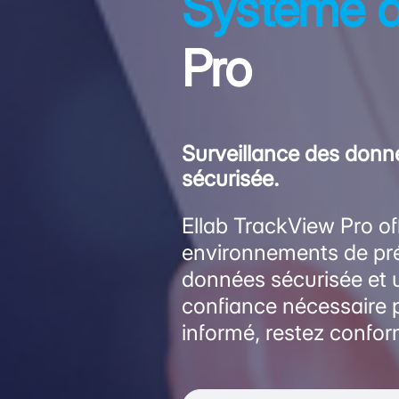
Système d
Pro
Surveillance des donnée
sécurisée.
Ellab TrackView Pro off
environnements de préc
données sécurisée et 
confiance nécessaire p
informé, restez confo