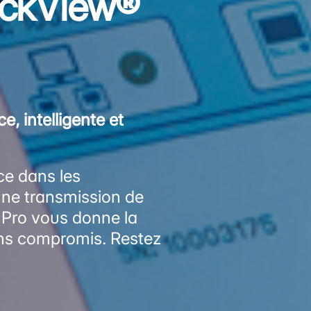
ackView®
e, intelligente et
nce dans les
 une transmission de
 Pro vous donne la
sans compromis. Restez