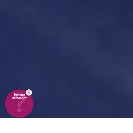
Hai una
domanda?