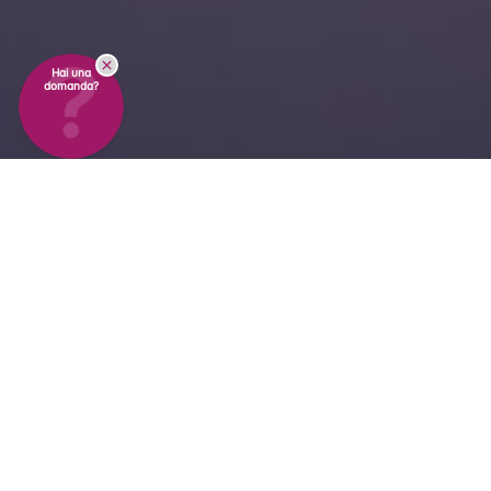
Hai una
domanda?
Monitoraggio di
temperatura e umidità
che
protegge l'integrità
dei dati