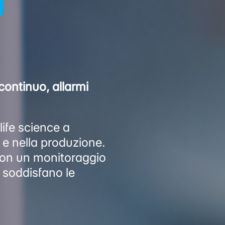
a
continuo, allarmi
life science a
i e nella produzione.
con un monitoraggio
e soddisfano le