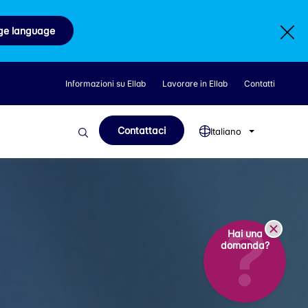
ge language
Informazioni su Ellab
Lavorare in Ellab
Contatti
Contattaci
Italiano
Hai una
domanda?