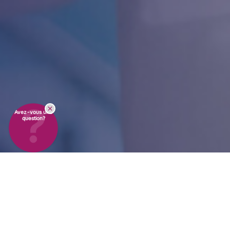
Avez-vous une
question?
Services sur site &