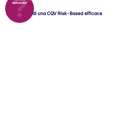
domanda?
Fondamenti di una CQV Risk-Based efficace
Deliverable CQV chiave per conformità ed efficienza
Il ruolo della trasformazione digitale nella CQV
Miglioramento continuo e allineamento normativo
globale
Pronto a migliorare l’efficienza della tua CQV?
Migliora l’efficienza operativa e